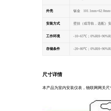
供电
8~38VDC（符合工业应用
功耗
0.3W@12VDC
外壳
钣金 101.1mm×62.
安装方式
壁挂（或导轨，选配）
工作环境
-10~65℃；0%RH~90
存储条件
-20~80℃；0%RH~90
尺寸详情
本产品为室内安装仪表，物联网网关尺寸101.1