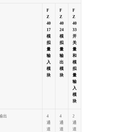
F
F
F
Z
Z
Z
40
40
40
17
24
33
模
模
开
拟
拟
关
量
量
量
输
输
和
入
出
模
模
模
拟
块
块
量
输
入
模
块