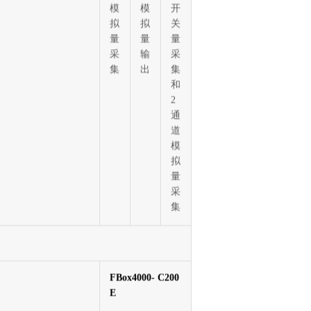
输出
4
4
2
通
通
通
道
道
道
模
模
开
拟
拟
关
量
量
量
采
输
采
集
出
集
和
2
通
道
模
拟
量
采
集